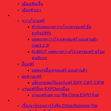
เมืองเซินเจิ้น
เมืองซัวเถา
ทริปงานแฟร์จีน
กวางโจวแฟร์
ทัวร์/แพคเกจกวางโจวเทรดแฟร์ ดีล
ธุรกิจ100%
แพคเกจกวางโจวเทรดแฟร์ แบบส่วนตัว
(เฟส1,2,3)
#LIMO-F แพคเกจกวางโจวเทรดแฟร์ พร้อม
คนขับรถ
อี้อูแฟร์
แพคเกจอี้อูเทรดแฟร์ แบบส่วนตัว
ฝอซานแฟร์
แพ็กเกจเฟอร์นิเจอร์แฟร์ IDFF, CIFF, CIFM
งานแฟร์อื่นๆ EXPOทุกเมือง
งานแฟร์เฉพาะอาชีพ China EXPO Fair
เตรียมตัวบินไปสั่งของจีน
เรื่องน่ารู้ก่อนการไปจีน China Business Trip