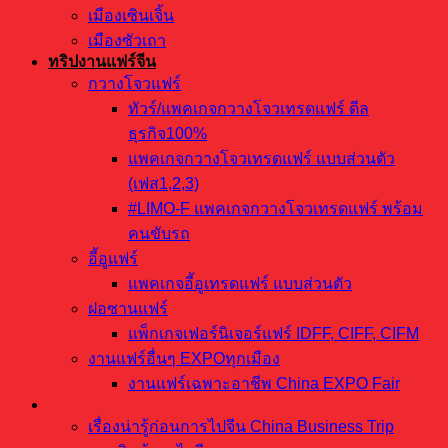
เมืองเซินเจิ้น
เมืองซัวเถา
ทริปงานแฟร์จีน
กวางโจวแฟร์
ทัวร์/แพคเกจกวางโจวเทรดแฟร์ ดีล
ธุรกิจ100%
แพคเกจกวางโจวเทรดแฟร์ แบบส่วนตัว
(เฟส1,2,3)
#LIMO-F แพคเกจกวางโจวเทรดแฟร์ พร้อม
คนขับรถ
อี้อูแฟร์
แพคเกจอี้อูเทรดแฟร์ แบบส่วนตัว
ฝอซานแฟร์
แพ็กเกจเฟอร์นิเจอร์แฟร์ IDFF, CIFF, CIFM
งานแฟร์อื่นๆ EXPOทุกเมือง
งานแฟร์เฉพาะอาชีพ China EXPO Fair
เตรียมตัวบินไปสั่งของจีน
เรื่องน่ารู้ก่อนการไปจีน China Business Trip