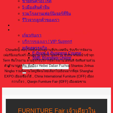
ขายสินค้าอะไรดี
5 เมืองสินค้าจีน
รวมโรงงานเฟอร์นิเจอร์ที่จีน
รีวิวจากลูกค้าของเรา
บริการจัดกรุ๊ปทัวร์ดูงาน
ติดต่อเรา
งานเฟอร์นิเจอร์แฟร์ ใหญ่ที่สุดในโลก รวมไว้ที่นี่
เกี่ยวกับเรา
บริการของเรา | VIP Support
แพ็กเกจเฟอร์นิเจอร์แฟร์ IDFF ,CIFF , CIFM , Shanghai Fair 2026
หลักสูตรธุรกิจ
China4trip ตอบโจทย์คนบินดูงานที่ประเทศจีน รับบริการจัดงาน
E-Book & Business Course
เฟอร์นิเจอร์แฟร์ เน้นดูงาน 100% ไม่ลงร้าน ทั่วจีน พร้อมนำเข้าทุก
SME Branding Online
Term ทีมโรงงาน ล่ามธุรกิจบริการดีลโรงงานได้ทันที จัดทีมล่ามส่วน
ตัวชำนาญธุรกิจ ทั้งเมือง Heibei Dalian Fuzhou Shantou Jinhua
Ningbo รวมถึงงานใหญ่ที่คนไทยเลือกไปเยือนมากที่สุด Shanghai
EXPO เมืองเซี่ยงไฮ้ , China International Furniture (CIFF) เมือง
กวางโจว , Qianjin Furniture Fair (IDFF) เมืองฝอซาน
FURNITURE Fair เจ้าเดียวใน