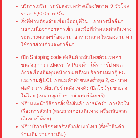
บริการเสริม : รถรับส่งระหว่างเมือง/ตลาด 9 ชั่วโมง
ราคา 5,500 บาท/วัน
สิ่งที่ท่านต้องจ่ายเพิ่มเมื่ออยู่ที่จีน : อาหารมื้ออื่นๆ
นอกเหนือจากอาหารเช้า และมื้อที่กำหนดค่าเดินทาง
ระหว่างตลาดพร้อมล่าม อาหารกลางวันของล่าม ค่า
ใช้จ่ายส่วนตัวและค่าอื่นๆ
เปิด Shipping code ส่งสินค้ากลับไทยด้วยเรทค่า
ขนส่งถูกกว่า เปิดเรท VIPแม่ค้า ให้ทุกกรุ๊ป หมด
กังวลเรื่องต้นทุนหน้างาน พร้อมบริการ เหมาตู้ FCL
และรวมตู้ LCL เรทแม่ค้าค่าขนส่งต่ำสุด 2,xxx บาท
ต่อคิว เรทเดียวกับร้านดัง เพจดัง เปิดโชว์รูมขายส่ง
ในไทย (เฉพาะลูกค้าขายส่งเฟอร์นิเจอร์)
ฟรี* แนะนำวิธีการสั่งซื้อสินค้า การมัดจำ การดิวใน
เรื่องการสั่งทำ (สอบถามก่อนเดินทาง หรือกลับจาก
เดินทางได้ค่ะ)
ฟรี* บริการรีออเดอร์หลังกลับมาไทย (สั่งซ้ำสินค้า
ร้านเดิม รายการเดิม)