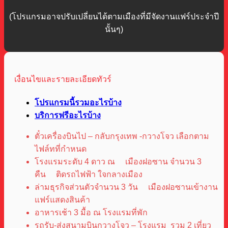
(โปรแกรมอาจปรับเปลี่ยนได้ตามเมืองที่มีจัดงานแฟร์ประจำปี
นั้นๆ)
เงื่อนไขและรายละเอียดทัวร์
โปรแกรมนี้รวมอะไรบ้าง
บริการฟรีอะไรบ้าง
ตั๋วเครื่องบินไป – กลับกรุงเทพ -กวางโจว เลือกตาม
ไฟล์ทที่กำหนด
โรงแรมระดับ 4 ดาว ณ เมืองฝอซาน จำนวน 3
คืน ติดรถไฟฟ้า ใจกลางเมือง
ล่ามธุรกิจส่วนตัวจำนวน 3 วัน เมืองฝอซานเข้างาน
แฟร์แสดงสินค้า
อาหารเช้า 3 มื้อ ณ โรงแรมที่พัก
รถรับ-ส่งสนามบินกวางโจว – โรงแรม รวม 2 เที่ยว