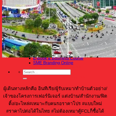
ขายสินค้าอะไรดี
5 เมืองสินค้าจีน
รวมโรงงานเฟอร์นิเจอร์ที่จีน
รีวิวจากลูกค้าของเรา
บริการจัดกรุ๊ปทัวร์ดูงาน
ติดต่อเรา
เกี่ยวกับเรา
บริการของเรา | VIP Support
หลักสูตรธุรกิจ
E-Book & Business Course
SME Branding Online
แพคเกจเฟอร์นิเจอร์แฟร์
International Dragon Furniture Fair (IDFF)
ผู้เดินทางหลักคือ อินทีเรีย/ผู้รับเหมา/ทำบ้านตัวอย่าง/
เจ้าของโครงการเฟอร์นิเจอร์ แต่งบ้าน/สำนักงาน/ฟิต
ติ้ง/อะไหล่#เหมาะกับคนรอราคาโปร #แบบใหม่
#ราคาไปต่อได้ในไทย #ไม่ต้องเหมาตู้FCLก็ซื้อได้