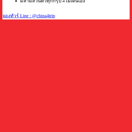
มีล่ามส่วนตัวทุกกรุ๊ป #ไม่เดินเอง
จองทัวร์ Line : @china4trip