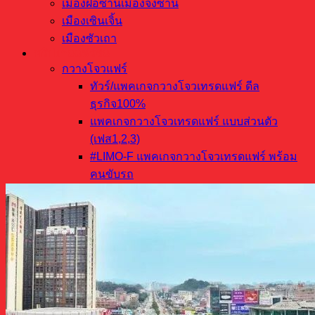
เมืองฝอซานเมืองจงซาน
เมืองเซินเจิ้น
เมืองซัวเถา
ทริปงานแฟร์จีน
กวางโจวแฟร์
ทัวร์/แพคเกจกวางโจวเทรดแฟร์ ดีล
ธุรกิจ100%
แพคเกจกวางโจวเทรดแฟร์ แบบส่วนตัว
(เฟส1,2,3)
#LIMO-F แพคเกจกวางโจวเทรดแฟร์ พร้อม
คนขับรถ
อี้อูแฟร์
แพคเกจอี้อูเทรดแฟร์ แบบส่วนตัว
ฝอซานแฟร์
แพ็กเกจเฟอร์นิเจอร์แฟร์ IDFF, CIFF, CIFM
งานแฟร์อื่นๆ EXPOทุกเมือง
งานแฟร์เฉพาะอาชีพ China EXPO Fair
เตรียมตัวบินไปสั่งของจีน
เรื่องน่ารู้ก่อนการไปจีน China Business Trip