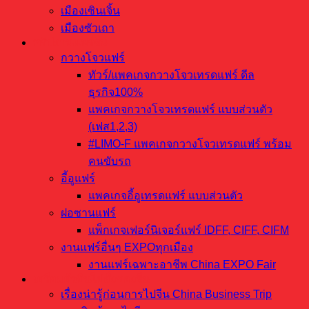
เมืองเซินเจิ้น
เมืองซัวเถา
ทริปงานแฟร์จีน
กวางโจวแฟร์
ทัวร์/แพคเกจกวางโจวเทรดแฟร์ ดีล
ธุรกิจ100%
แพคเกจกวางโจวเทรดแฟร์ แบบส่วนตัว
(เฟส1,2,3)
#LIMO-F แพคเกจกวางโจวเทรดแฟร์ พร้อม
คนขับรถ
อี้อูแฟร์
แพคเกจอี้อูเทรดแฟร์ แบบส่วนตัว
ฝอซานแฟร์
แพ็กเกจเฟอร์นิเจอร์แฟร์ IDFF, CIFF, CIFM
งานแฟร์อื่นๆ EXPOทุกเมือง
งานแฟร์เฉพาะอาชีพ China EXPO Fair
เตรียมตัวบินไปสั่งของจีน
เรื่องน่ารู้ก่อนการไปจีน China Business Trip