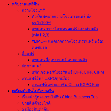
ทริปงานแฟร์จีน
กวางโจวแฟร์
ทัวร์/แพคเกจกวางโจวเทรดแฟร์ ดีล
ธุรกิจ100%
แพคเกจกวางโจวเทรดแฟร์ แบบส่วนตัว
(เฟส1,2,3)
#LIMO-F แพคเกจกวางโจวเทรดแฟร์ พร้อม
คนขับรถ
อี้อูแฟร์
แพคเกจอี้อูเทรดแฟร์ แบบส่วนตัว
ฝอซานแฟร์
แพ็กเกจเฟอร์นิเจอร์แฟร์ IDFF, CIFF, CIFM
งานแฟร์อื่นๆ EXPOทุกเมือง
งานแฟร์เฉพาะอาชีพ China EXPO Fair
เตรียมตัวบินไปสั่งของจีน
เรื่องน่ารู้ก่อนการไปจีน China Business Trip
ขายสินค้าอะไรดี
5 เมืองสินค้าจีน