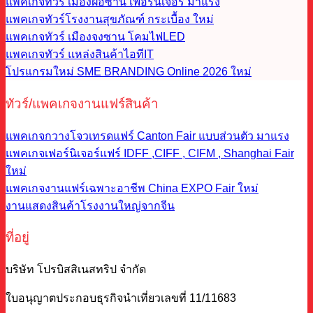
แพคเกจทัวร์ เมืองฝอซาน เฟอร์นิเจอร์
แพคเกจทัวร์โรงงานสุขภัณฑ์ กระเบื้อง
แพคเกจทัวร์ เมืองจงซาน โคมไฟLED
แพคเกจทัวร์ แหล่งสินค้าไอทีIT
โปรแกรมใหม่ SME BRANDING Online 2026
ทัวร์/แพคเกจงานแฟร์สินค้า
แพคเกจกวางโจวเทรดแฟร์ Canton Fair แบบส่วนตัว
แพคเกจเฟอร์นิเจอร์แฟร์ IDFF ,CIFF , CIFM , Shanghai Fair
แพคเกจงานแฟร์เฉพาะอาชีพ China EXPO Fair
งานแสดงสินค้าโรงงานใหญ่จากจีน
ที่อยู่
บริษัท โปรบิสสิเนสทริป จำกัด
ใบอนุญาตประกอบธุรกิจนำเที่ยวเลขที่ 11/11683