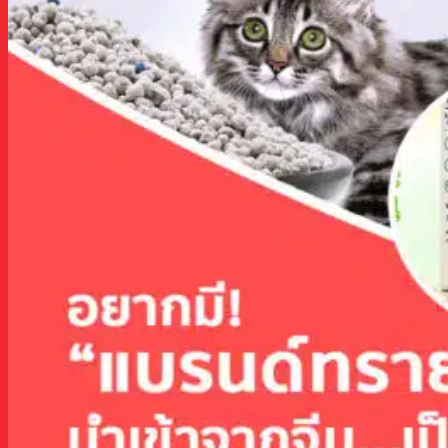
เมืองฝอซานเมืองจงซาน
เมืองเซินเจิ้น
เมืองซัวเถา
ทริปงานแฟร์จีน
กวางโจวแฟร์
ทัวร์/แพคเกจกวางโจวเทรดแฟร์ ดีล
ธุรกิจ100%
แพคเกจกวางโจวเทรดแฟร์ แบบส่วนตัว
(เฟส1,2,3)
#LIMO-F แพคเกจกวางโจวเทรดแฟร์ พร้อม
คนขับรถ
อี้อูแฟร์
แพคเกจอี้อูเทรดแฟร์ แบบส่วนตัว
ฝอซานแฟร์
แพ็กเกจเฟอร์นิเจอร์แฟร์ IDFF, CIFF, CIFM
งานแฟร์อื่นๆ EXPOทุกเมือง
งานแฟร์เฉพาะอาชีพ China EXPO Fair
เตรียมตัวบินไปสั่งของจีน
เรื่องน่ารู้ก่อนการไปจีน China Business Trip