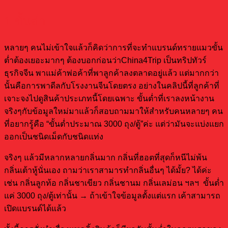
1.ขั้นต่ำ
หลายๆ คนไม่เข้าใจแล้วก็คิดว่าการที่จะทำแบรนด์ทรายแมวขั้น
ต่ำต้องเยอะมากๆ ต้องบอกก่อนว่าChina4Trip เป็นทริปทัวร์
ธุรกิจจีน พาแม่ค้าพ่อค้าที่พาลูกค้าลงตลาดอยู่แล้ว แต่มากกว่า
นั้นคือการพาดีลกับโรงงานจีนโดยตรง อย่างในคลิปนี้ที่ลูกค้าที่
เจาะจงไปดูสินค้าประเภทนี้โดยเฉพาะ ขั้นต่ำที่เราลงหน้างาน
จริงๆกับข้อมูลใหม่มาแล้วก็สอบถามมาให้สำหรับคนหลายๆ คน
ที่อยากรู้คือ “ขั้นต่ำประมาณ 3000 ถุง/ตู้”ค่ะ แต่ว่ามันจะแบ่งแยก
ออกเป็นชนิดเม็ดกับชนิดแท่ง
จริงๆ แล้วมีหลากหลายกลิ่นมาก กลิ่นที่ฮอตที่สุดก็หนีไม่พ้น
กลิ่นเต้าหู้นั่นเอง ถามว่าเราสามารทำกลิ่นอื่นๆ ได้มั้ย? ได้ค่ะ
เช่น กลิ่นลูกท้อ กลิ่นชาเขียว กลิ่นชานม กลิ่นเลม่อน ฯลฯ ขั้นต่ำ
แค่ 3000 ถุง/ตู้เท่านั้น → ถ้าเข้าใจข้อมูลตั้งแต่แรก เค้าสามารถ
เปิดแบรนด์ได้แล้ว