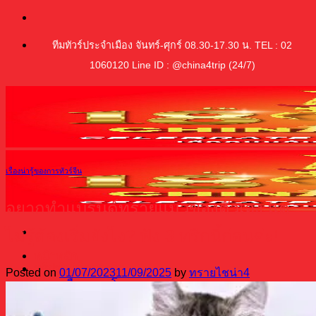
ข้าม
ไป
ทีมทัวร์ประจำเมือง จันทร์-ศุกร์ 08.30-17.30 น. TEL : 02
ยัง
1060120 Line ID : @china4trip (24/7)
เนื้อหา
เรื่องน่ารู้ของการทัวร์จีน
อยากทำแบรนด์ทรายแมวของตัวเอง แต่
ไม่รู้ต้องเริ่มยังไง? ฟัง 3 ทริกนี้ก่อนค่ะ!
หน้าหลัก
ทริปทัวร์ซื้อของจีน
Posted on
01/07/2023
11/09/2025
by
ทรายไชน่า4
เมืองกวางโจว
เมืองอี้อู