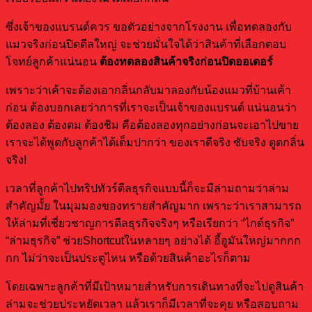
ซึ่งเจ้าของแบรนด์ควร ขอตัวอย่างจากโรงงาน เพื่อทดลองกับ
แมวจริงก่อนปิดดีลใหญ่ จะช่วยมั่นใจได้ว่าสินค้าที่เลือกตอบ
โจทย์ลูกค้าแน่นอน
ต้องทดลองสินค้าจริงก่อนปิดออเดอร์
เพราะว่าเค้าจะต้องเอากลิ่นกลับมาลองกับน้องแมวที่บ้านเค้า
ก่อน ต้องบอกเลยว่าการที่เราจะเป็นเจ้าของแบรนด์ แน่นอนว่า
ต้องลอง ต้องดม ต้องชิม คือต้องลองทุกอย่างก่อนจะเอาไปขาย
เราจะได้พูดกับลูกค้าได้เต็มปากว่า ของเราดีจริง ซับจริง ดูดกลิ่น
จริง!
เวลาที่ลูกค้าไปทริปทัวร์ดีลธุรกิจแบบนี้ก็จะมีล่ามถามว่าล่าม
สำคัญมั้ย ในมุมมองของทรายสำคัญมาก เพราะว่าเราสามารถ
ให้ล่ามที่เชี่ยวชาญการดีลธุรกิจจริงๆ หรือเรียกว่า “ไกด์ธุรกิจ”
“ล่ามธุรกิจ” ช่วยShortcutในหลายๆ อย่างได้ อี้อูมันใหญ่มากกก
กก ไม่ว่าจะเป็นประตูไหน หรือด้วยสินค้าอะไรก็ตาม
โดยเฉพาะลูกค้าที่มีเป้าหมายสำหรับการเดินทางที่จะไปดูสินค้า
ล่ามจะช่วยประหยัดเวลา แล้วเราก็มีเวลาที่จะคุย หรือสอบถาม