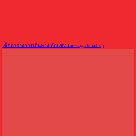
เช็คตารางการเดินทาง ทักแชท Line : @china4trip