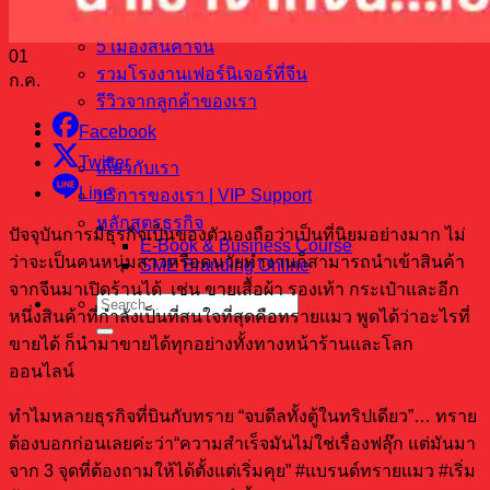
ขายสินค้าอะไรดี
5 เมืองสินค้าจีน
01
รวมโรงงานเฟอร์นิเจอร์ที่จีน
ก.ค.
รีวิวจากลูกค้าของเรา
บริการจัดกรุ๊ปทัวร์ดูงาน
Facebook
ติดต่อเรา
Twitter
เกี่ยวกับเรา
Line
บริการของเรา | VIP Support
หลักสูตรธุรกิจ
ปัจจุบันการมีธุรกิจเป็นของตัวเองถือว่าเป็นที่นิยมอย่างมาก ไม่
E-Book & Business Course
ว่าจะเป็นคนหนุ่มสาวหรือคนวัยทำงานก็สามารถนำเข้าสินค้า
SME Branding Online
จากจีนมาเปิดร้านได้ เช่น ขายเสื้อผ้า รองเท้า กระเป๋าและอีก
หนึ่งสินค้าที่กำลังเป็นที่สนใจที่สุดคือทรายแมว พูดได้ว่าอะไรที่
ขายได้ ก็นำมาขายได้ทุกอย่างทั้งทางหน้าร้านและโลก
ออนไลน์
ทำไมหลายธุรกิจที่บินกับทราย “จบดีลทั้งตู้ในทริปเดียว”… ทราย
ต้องบอกก่อนเลยค่ะว่า“ความสำเร็จมันไม่ใช่เรื่องฟลุ๊ก แต่มันมา
จาก 3 จุดที่ต้องถามให้ได้ตั้งแต่เริ่มคุย” #แบรนด์ทรายแมว #เริ่ม