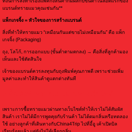
ทั้งนี้การสั่งทำเรื่องแพคกิ้งสินค้าก็มีผลกับขั้นต่ำในลอตแรกของ
แบรนด์ทรายแมวคุณเช่นกัน**
แพ็กเกจจิ้ง = หัวใจของการสร้างแบรนด์
สิ่งที่ทำให้ทรายแมว “เหมือนกันแต่ขายไม่เหมือนกัน” คือ แพ็ก
เกจจิ้ง (Packaging)
ถุง, โลโก้, การออกแบบ (ขั้นต่ำตามตกลง) → คือสิ่งที่ลูกค้ามอง
เห็นและใช้ตัดสินใจ
เจ้าของแบรนด์ควรลงทุนกับถุงพิมพ์คุณภาพดี เพราะช่วยเพิ่ม
มูลค่าและทำให้สินค้าดูแตกต่างทันที
2.ซื้อ/สั่งทำทรายแมวผ่านทางเว็บไซต์
เพราะการซื้อทรายแมวผ่านทางเว็บไซต์ทำให้เราไม่ได้สัมผัส
สินค้า เราไม่ได้มีการพูดคุยกับร้านค้า ไม่ได้ดมกลิ่นหรือทดลอง
ใช้ อย่างลูกค้าที่เดินทางกับChina4Trip ไปที่อี้อู เค้าเปิดบิล
เรียบร้อยแล้ว แต่ยังไม่ได้เลือกกลิ่น