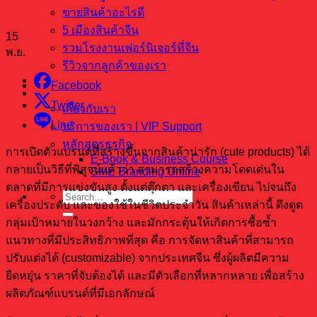
ขายสินค้าอะไรดี
5 เมืองสินค้าจีน
15
รวมโรงงานเฟอร์นิเจอร์ที่จีน
พ.ย.
รีวิวจากลูกค้าของเรา
บริการจัดกรุ๊ปทัวร์ดูงาน
Facebook
ติดต่อเรา
Twitter
เกี่ยวกับเรา
Line
บริการของเรา | VIP Support
หลักสูตรธุรกิจ
การเปิดตัวแบรนด์ที่สร้างขึ้นจากสินค้าน่ารัก (cute products) ได้
E-Book & Business Course
กลายเป็นวิธีที่พิสูจน์แล้วว่า สามารถสร้างความโดดเด่นใน
SME Branding Online
ตลาดที่มีการแข่งขันสูง ตั้งแต่ตุ๊กตา และเครื่องเขียน ไปจนถึง
เครื่องประดับ และของใช้ในชีวิตประจำวัน สินค้าเหล่านี้ ดึงดูด
กลุ่มเป้าหมายในวงกว้าง และมักกระตุ้นให้เกิดการซื้อซ้ำ
แนวทางที่มีประสิทธิภาพที่สุด คือ การจัดหาสินค้าที่สามารถ
ปรับแต่งได้ (customizable) จากประเทศจีน ซึ่งผู้ผลิตมีความ
ยืดหยุ่น ราคาที่จับต้องได้ และมีตัวเลือกที่หลากหลาย เพื่อสร้าง
ผลิตภัณฑ์แบรนด์ที่มีเอกลักษณ์