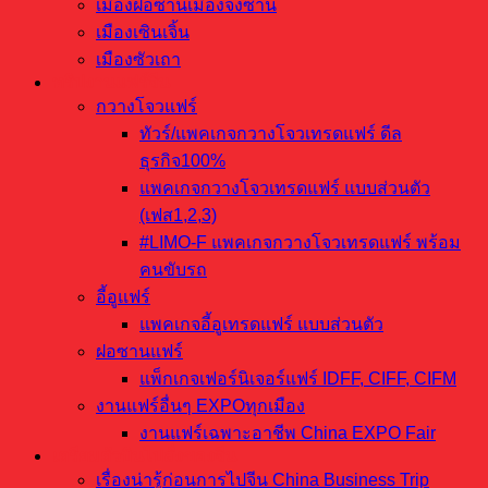
เมืองฝอซานเมืองจงซาน
เมืองเซินเจิ้น
เมืองซัวเถา
ทริปงานแฟร์จีน
กวางโจวแฟร์
ทัวร์/แพคเกจกวางโจวเทรดแฟร์ ดีล
ธุรกิจ100%
แพคเกจกวางโจวเทรดแฟร์ แบบส่วนตัว
(เฟส1,2,3)
#LIMO-F แพคเกจกวางโจวเทรดแฟร์ พร้อม
คนขับรถ
อี้อูแฟร์
แพคเกจอี้อูเทรดแฟร์ แบบส่วนตัว
ฝอซานแฟร์
แพ็กเกจเฟอร์นิเจอร์แฟร์ IDFF, CIFF, CIFM
งานแฟร์อื่นๆ EXPOทุกเมือง
งานแฟร์เฉพาะอาชีพ China EXPO Fair
เตรียมตัวบินไปสั่งของจีน
เรื่องน่ารู้ก่อนการไปจีน China Business Trip