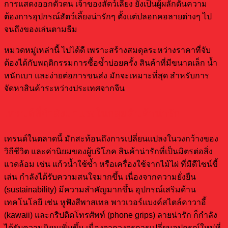
การแสดงออกตัวตน เจ้าของสัตว์เลี้ยง ยังเป็นผู้ผลักดันความ
ต้องการอุปกรณ์สัตว์เลี้ยงน่ารักๆ ตั้งแต่ปลอกคอลายต่างๆ ไป
จนถึงของเล่นตามธีม
หมวดหมู่เหล่านี้ ไปได้ดี เพราะสร้างสมดุลระหว่างราคาที่จับ
ต้องได้กับพฤติกรรมการซื้อซ้ำบ่อยครั้ง สินค้าที่มีขนาดเล็ก น้ำ
หนักเบา และง่ายต่อการขนส่ง มักจะเหมาะที่สุด สำหรับการ
จัดหาสินค้าระหว่างประเทศจากจีน
เทรนด์ที่กำลังมาแรงในกลุ่มสินค้าน่ารัก
เทรนด์ในตลาดนี้ มักสะท้อนถึงการเปลี่ยนแปลงในวงกว้างของ
วิถีชีวิต และค่านิยมของผู้บริโภค สินค้าน่ารักที่เป็นมิตรต่อสิ่ง
แวดล้อม เช่น แก้วน้ำใช้ซ้ำ หรือเครื่องใช้จากไม้ไผ่ ที่มีดีไซน์ขี้
เล่น กำลังได้รับความสนใจมากขึ้น เนื่องจากความยั่งยืน
(sustainability) มีความสำคัญมากขึ้น อุปกรณ์เสริมด้าน
เทคโนโลยี เช่น หูฟังสีพาสเทล พาวเวอร์แบงค์สไตล์คาวาอี้
(kawaii) และกริปติดโทรศัพท์ (phone grips) ลายน่ารัก ก็กำลัง
ได้รับความนิยมเพิ่มขึ้น เนื่องจากวงจรการเปลี่ยนอุปกรณ์ใหม่ที่