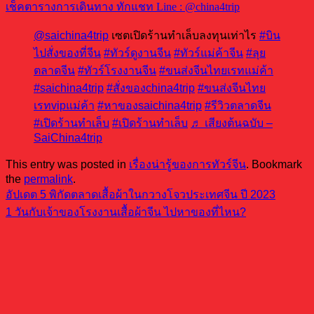
เช็คตารางการเดินทาง ทักแชท Line : @china4trip
@saichina4trip
เซตเปิดร้านทำเล็บลงทุนเท่าไร
#บิน
ไปสั่งของที่จีน
#ทัวร์ดูงานจีน
#ทัวร์แม่ค้าจีน
#ลุย
ตลาดจีน
#ทัวร์โรงงานจีน
#ขนส่งจีนไทยเรทแม่ค้า
#saichina4trip
#สั่งของchina4trip
#ขนส่งจีนไทย
เรทvipแม่ค้า
#หาของsaichina4trip
#รีวิวตลาดจีน
#เปิดร้านทําเล็บ
#เปิดร้านทําเล็บ
♬ เสียงต้นฉบับ –
SaiChina4trip
This entry was posted in
เรื่องน่ารู้ของการทัวร์จีน
. Bookmark
the
permalink
.
อัปเดต 5 พิกัดตลาดเสื้อผ้าในกวางโจวประเทศจีน ปี 2023
1 วันกับเจ้าของโรงงานเสื้อผ้าจีน ไปหาของที่ไหน?