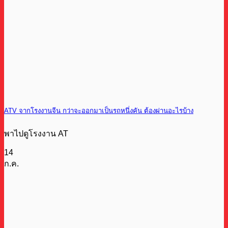
ATV จากโรงงานจีน กว่าจะออกมาเป็นรถหนึ่งคัน ต้องผ่านอะไรบ้าง
พาไปดูโรงงาน AT
14
ก.ค.