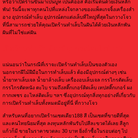
หรือว่าเปิดร้านขึ้นมาเป็นบูท เป็นคีออส คือเริ่มต้นด้วยเงินหลัก
พัน! วันนี้จะพาทุกคนไปที่แหล่งใจกลางของแพ็คเกจจิ้งเครื่องสํา
อาง อุปกรณ์ทำเล็บ อุปกรณ์ตกแต่งเล็บที่ใหญ่ที่สุดในกวางโจว
ที่นี่สามารถช่วยให้คุณเปิดร้านทําเล็บในฝันได้ด้วยเงินหลักพัน
ฝันที่ไม่ใช่แค่ฝัน
เปิดร้านทำเล็บต้องมีอุปกรณ์อะไรบ้าง?
แน่นอนว่าในกรณีที่เราจะเปิดร้านทำเล็บเป็นของตัวเอง
นอกจากฝีไม้ฝีมือในการทำเล็บแล้ว ต้องมีอุปกรณ์ต่างๆ เช่น
น้ำยาทาเล็บเจล น้ำยาล้างเล็บ เครื่องอบเล็บเจล กรรไกรตัดเล็บ
กรรไกรตัดหนัง ตะไบ รวมถึงสติ๊กเกอร์ติดเล็บ เทปสติ๊กเกอร์ ผง
กากเพชร อะไหล่ติดเล็บ ฯลฯ ซึ่งอุปกรณ์ทุกสิ่งทุกอย่างที่เกี่ยวกับ
การเปิดร้านทำเล็บทั้งหมดมีอยู่ที่นี่ ที่กวางโจว
สําหรับคนที่อยากเปิดร้านเซตเดียว188 สี เป็นเซตที่ขายดีที่สุด
และคนไทยนิยมที่สุด ลงทุนหลักพันรับไปสีละขวดได้เลย สีลูก
แก้วก็มี ขายในราคาขวดละ 30 บาท ยิ่งถ้าซื้อในรอบต่อๆ ไป