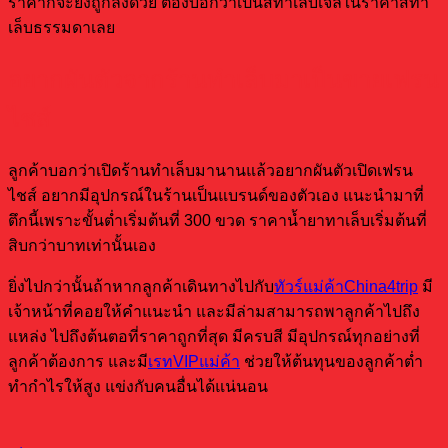
ราคาก็จะยิ่งถูกลงด้วย ต้องบอกว่าเป็นสีทาเล็บเจลในราคาสีทา
เล็บธรรมดาเลย
อยากผันตัวจากร้านทำเล็บมาเป็นขายเฟรน
ไชส์
ลูกค้าบอกว่าเปิดร้านทําเล็บมานานแล้วอยากผันตัวเปิดเฟรน
ไชส์ อยากมีอุปกรณ์ในร้านเป็นแบรนด์ของตัวเอง แนะนำมาที่
ตึกนี้เพราะขั้นต่ำเริ่มต้นที่ 300 ขวด ราคาน้ำยาทาเล็บเริ่มต้นที่
สิบกว่าบาทเท่านั้นเอง
ยิ่งไปกว่านั้นถ้าหากลูกค้าเดินทางไปกับ
ทัวร์แม่ค้าChina4trip
มี
เจ้าหน้าที่คอยให้คำแนะนำ และมีล่ามสามารถพาลูกค้าไปถึง
แหล่ง ไปถึงต้นตอที่ราคาถูกที่สุด มีครบสี มีอุปกรณ์ทุกอย่างที่
ลูกค้าต้องการ และมี
เรทVIPแม่ค้า
ช่วยให้ต้นทุนของลูกค้าต่ำ
ทำกำไรให้สูง แข่งกับคนอื่นได้แน่นอน