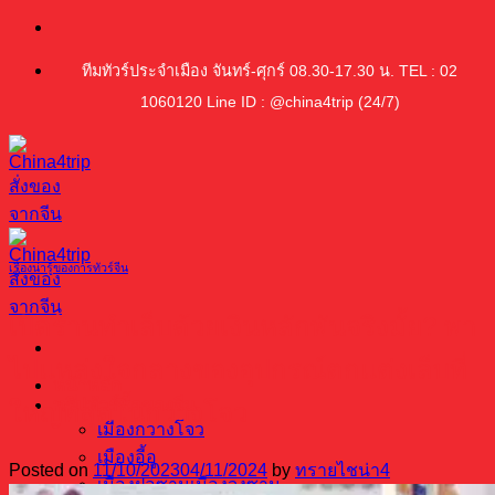
ข้าม
ไป
ทีมทัวร์ประจำเมือง จันทร์-ศุกร์ 08.30-17.30 น. TEL : 02
ยัง
1060120 Line ID : @china4trip (24/7)
เนื้อหา
เรื่องน่ารู้ของการทัวร์จีน
เปิดร้านทําเล็บด้วยเงินหลักพันจริงมั้ย? พา
ไปแหล่งใจกลางของอุปกรณ์ตกแต่งเล็บที่
หน้าหลัก
ทริปทัวร์ซื้อของจีน
ใหญ่ที่สุดในกวางโจว
เมืองกวางโจว
เมืองอี้อู
Posted on
11/10/2023
04/11/2024
by
ทรายไชน่า4
เมืองฝอซานเมืองจงซาน