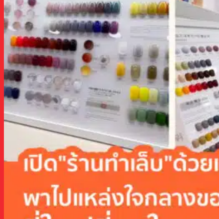
เมืองเซินเจิ้น
เมืองซัวเถา
ทริปงานแฟร์จีน
กวางโจวแฟร์
ทัวร์/แพคเกจกวางโจวเทรดแฟร์ ดีล
ธุรกิจ100%
แพคเกจกวางโจวเทรดแฟร์ แบบส่วนตัว
(เฟส1,2,3)
#LIMO-F แพคเกจกวางโจวเทรดแฟร์ พร้อม
คนขับรถ
อี้อูแฟร์
แพคเกจอี้อูเทรดแฟร์ แบบส่วนตัว
ฝอซานแฟร์
แพ็กเกจเฟอร์นิเจอร์แฟร์ IDFF, CIFF, CIFM
งานแฟร์อื่นๆ EXPOทุกเมือง
งานแฟร์เฉพาะอาชีพ China EXPO Fair
เตรียมตัวบินไปสั่งของจีน
เรื่องน่ารู้ก่อนการไปจีน China Business Trip