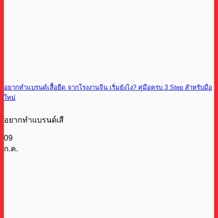
อยากทำแบรนด์เสื้อยืด จากโรงงานจีน เริ่มยังไง? คู่มือครบ 3 Step สำหรับมือ
ใหม่
อยากทำแบรนด์เสื
09
ก.ค.