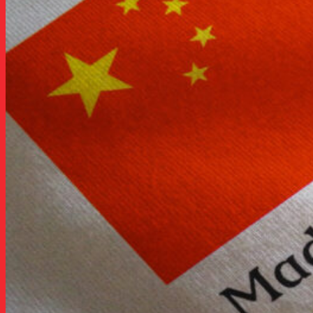
เมืองฝอซานเมืองจงซาน
เมืองเซินเจิ้น
เมืองซัวเถา
ทริปงานแฟร์จีน
กวางโจวแฟร์
ทัวร์/แพคเกจกวางโจวเทรดแฟร์ ดีล
ธุรกิจ100%
แพคเกจกวางโจวเทรดแฟร์ แบบส่วนตัว
(เฟส1,2,3)
#LIMO-F แพคเกจกวางโจวเทรดแฟร์ พร้อม
คนขับรถ
อี้อูแฟร์
แพคเกจอี้อูเทรดแฟร์ แบบส่วนตัว
ฝอซานแฟร์
แพ็กเกจเฟอร์นิเจอร์แฟร์ IDFF, CIFF, CIFM
งานแฟร์อื่นๆ EXPOทุกเมือง
งานแฟร์เฉพาะอาชีพ China EXPO Fair
เตรียมตัวบินไปสั่งของจีน
เรื่องน่ารู้ก่อนการไปจีน China Business Trip