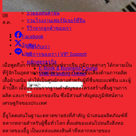
ขายสินค้าอะไรดี
5 เมืองสินค้าจีน
08
รวมโรงงานเฟอร์นิเจอร์ที่จีน
ส.ค.
รีวิวจากลูกค้าของเรา
บริการจัดกรุ๊ปทัวร์ดูงาน
Facebook
ติดต่อเรา
Twitter
เกี่ยวกับเรา
Line
บริการของเรา | VIP Support
หลักสูตรธุรกิจ
เมื่อพูดถึงการจัดหาผลิตภัณฑ์จากจีน ภูมิภาคต่างๆ ได้กลายเป็น
E-Book & Business Course
ที่รู้จักในอุตสาหกรรมเฉพาะ กวางโจวมีชื่อเสียงด้านการผลิต
SME Branding Online
เสื้อผ้าเดนิม ทำให้เป็นศูนย์กลางสำหรับผู้ที่ชื่นชอบแฟชั่น และผู้
ค้าปลีก เมืองนี้ เป็นรากฐานสำคัญของโครงสร้างพื้นฐานการ
ผลิต และการส่งออกของจีน ซึ่งมีส่วนสำคัญต่อภูมิทัศน์ทาง
เศรษฐกิจของประเทศ
อี้อูโดดเด่นในฐานะตลาดขายส่งที่สำคัญ นำเสนอผลิตภัณฑ์ที่
หลากหลายสำหรับผู้ซื้อทั่วโลก ตั้งแต่ของเล่นไปจนถึงสิ่งทอ
ตลาดของอี้อู เป็นแหล่งแสดงสินค้าที่หลากหลายของ