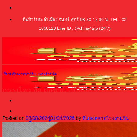
ข้าม
ไป
ทีมทัวร์ประจำเมือง จันทร์-ศุกร์ 08.30-17.30 น. TEL : 02
ยัง
1060120 Line ID : @china4trip (24/7)
เนื้อหา
เรื่องน่ารู้ของการทัวร์จีน
,
แหล่งค้าส่งอี้อู
กวางโจว อี้อู ฝอซาน เซินเจิ้น ซัวเถา ผลิต
สินค้าอะไรบ้าง มาเช็คข้อมูลกัน
หน้าหลัก
ทริปทัวร์ซื้อของจีน
Posted on
08/08/2024
01/04/2026
by
ทีมลงตลาดโรงงานจีน
เมืองกวางโจว
เมืองอี้อู