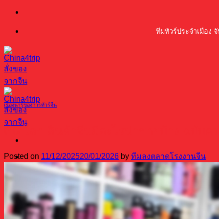
ข้าม
ไป
ทีมทัวร์ประจำเมือง จ
ยัง
เนื้อหา
เรื่องน่ารู้ของการทัวร์จีน
เปิดโลก สินค้าจีนมีอะไรน่าขายบ้าง ฉบับคน
Posted on
11/12/2025
20/01/2026
by
ทีมลงตลาดโรงงานจีน
หน้าหลัก
ทริปทัวร์ซื้อของจีน
เมืองกวางโจว
เมืองอี้อู
เมืองฝอซานเมืองจงซาน
เมืองเซินเจิ้น