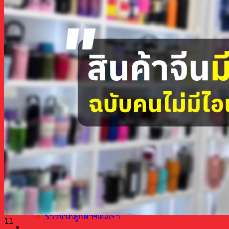
เมืองซัวเถา
ทริปงานแฟร์จีน
กวางโจวแฟร์
ทัวร์/แพคเกจกวางโจวเทรดแฟร์ ดีลธุรกิจ100%
แพคเกจกวางโจวเทรดแฟร์ แบบส่วนตัว (เฟส1,2
#LIMO-F แพคเกจกวางโจวเทรดแฟร์ พร้อมคน
อี้อูแฟร์
แพคเกจอี้อูเทรดแฟร์ แบบส่วนตัว
ฝอซานแฟร์
แพ็กเกจเฟอร์นิเจอร์แฟร์ IDFF, CIFF, CIFM
งานแฟร์อื่นๆ EXPOทุกเมือง
งานแฟร์เฉพาะอาชีพ China EXPO Fair
เตรียมตัวบินไปสั่งของจีน
เรื่องน่ารู้ก่อนการไปจีน China Business Trip
ขายสินค้าอะไรดี
5 เมืองสินค้าจีน
รวมโรงงานเฟอร์นิเจอร์ที่จีน
รีวิวจากลูกค้าของเรา
11
บริการจัดกรุ๊ปทัวร์ดูงาน