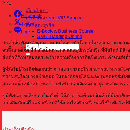
ธ.ค.
ติดต่อเรา
เกี่ยวกับเรา
Facebook
บริการของเรา | VIP Support
Twitter
หลักสูตรธุรกิจ
E-Book & Business Course
Line
SME Branding Online
สินค้าจีน ยังคงดึงดูดความสนใจจากทั่วโลก เนื่องจากความผสมผ
จนถึงแกดเจ็ต ที่กำลังเป็นกระแส และอุปกรณ์เสริมที่มีสไตล์ มีส
สินค้าที่รักษาสมดุลระหว่างความต้องการที่แข็งแกร่ง ค่าขนส่งต่ำ
ผู้ที่ยังไม่มีไอเดียชัดเจนว่า จะเสนอขายอะไร สามารถหาแรงบันดาล
ความสนใจอย่างสม่ำเสมอ ในตลาดออนไลน์ และแพลตฟอร์มโซเชียล ทำ
สินค้ามีน้ำหนักเบา ขนาดกะทัดรัด และจัดส่งง่าย ผู้ขายสามารถลด
ภูมิทัศน์การผลิตของจีน ยังทำให้สามารถค้นพบสินค้าที่มีเอกลักษณ
แส ผลิตภัณฑ์ในครัวเรือน ที่ใช้งานได้จริง หรือของใช้ไลฟ์สไตล์ช
ประเด็นสำคัญ