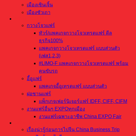
เมืองเซินเจิ้น
เมืองซัวเถา
ทริปงานแฟร์จีน
กวางโจวแฟร์
ทัวร์/แพคเกจกวางโจวเทรดแฟร์ ดีล
ธุรกิจ100%
แพคเกจกวางโจวเทรดแฟร์ แบบส่วนตัว
(เฟส1,2,3)
#LIMO-F แพคเกจกวางโจวเทรดแฟร์ พร้อม
คนขับรถ
อี้อูแฟร์
แพคเกจอี้อูเทรดแฟร์ แบบส่วนตัว
ฝอซานแฟร์
แพ็กเกจเฟอร์นิเจอร์แฟร์ IDFF, CIFF, CIFM
งานแฟร์อื่นๆ EXPOทุกเมือง
งานแฟร์เฉพาะอาชีพ China EXPO Fair
เตรียมตัวบินไปสั่งของจีน
เรื่องน่ารู้ก่อนการไปจีน China Business Trip