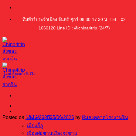
ข้าม
ไป
ทีมทัวร์ประจำเมือง จันทร์-ศุกร์ 08.30-17.30 น. TEL : 02
ยัง
1060120 Line ID : @china4trip (24/7)
เนื้อหา
เรื่องน่ารู้ของการทัวร์จีน
จากแนวคิดสู่ร้านจริง – แผนสร้างธุรกิจร้า
นกิฟช็อปของคุณ จากสินค้าในอี้อู
หน้าหลัก
ทริปทัวร์ซื้อของจีน
Posted on
13/12/2025
05/06/2026
by
ทีมลงตลาดโรงงานจีน
เมืองกวางโจว
เมืองอี้อู
เมืองฝอซานเมืองจงซาน