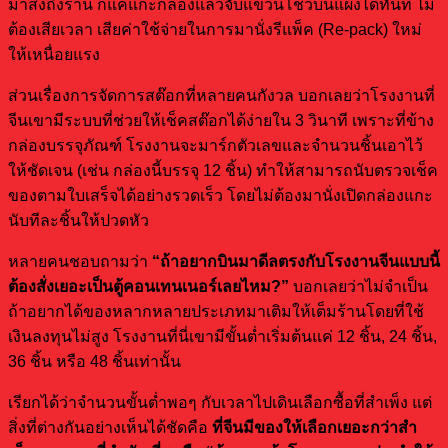
มาส่งถึงร้าน ก็แค่แกะกล่องแล้วจับแขวนโชว์บนแผงได้ทันที ไม่
ต้องเสียเวลา เสียค่าใช้จ่ายในการมานั่งรีแพ็ค (Re-pack) ใหม่
ให้เหนื่อยแรง
ส่วนเรื่องการจัดการสต๊อกที่หลายคนกังวล บอกเลยว่าโรงงานที่
จีนเขามีระบบที่ช่วยให้เช็คสต๊อกได้ง่ายใน 3 วินาที เพราะที่ข้าง
กล่องบรรจุภัณฑ์ โรงงานจะมาร์กตัวเลขและจำนวนชิ้นเอาไว้
ให้ชัดเจน (เช่น กล่องนี้บรรจุ 12 ชิ้น) ทำให้สามารถนับตรวจเช็ค
ของตามใบเสร็จได้อย่างรวดเร็ว โดยไม่ต้องมานั่งเปิดกล่องแกะ
นับทีละชิ้นให้ปวดหัว
หลายคนชอบถามว่า
“
ถ้าอยากบินมาดีลตรงกับโรงงานจีนแบบนี้
ต้องสั่งเยอะเป็นตู้คอนเทนเนอร์เลยไหม?”
บอกเลยว่าไม่จำเป็น
ถ้าอยากได้ของหลากหลายประเภทมาเติมให้เต็มร้านโดยที่ใช้
เงินลงทุนไม่สูง โรงงานที่นี่เขามีขั้นต่ำเริ่มต้นแค่ 12 ชิ้น, 24 ชิ้น,
36 ชิ้น หรือ 48 ชิ้นเท่านั้น
เรียกได้ว่าจำนวนขั้นต่ำพอๆ กับเวลาไปเดินเลือกซื้อที่สำเพ็ง แต่
สิ่งที่ต่างกันอย่างเห็นได้ชัดคือ
ที่จีนมีของให้เลือกเยอะกว่าสำ