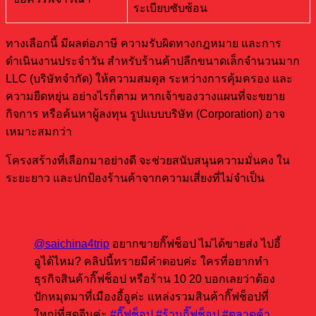
ระเบียบซับซ้อน
ทางเลือกนี้ มีผลต่อภาษี ความรับผิดทางกฎหมาย และการ
ดำเนินงานประจำวัน สำหรับร้านค้าปลีกขนาดเล็กจำนวนมาก
LLC (บริษัทจำกัด) ให้ความสมดุล ระหว่างการคุ้มครอง และ
ความยืดหยุ่น อย่างไรก็ตาม หากเจ้าของวางแผนที่จะขยาย
กิจการ หรือค้นหาผู้ลงทุน รูปแบบบริษัท (Corporation) อาจ
เหมาะสมกว่า
โครงสร้างที่เลือกมาอย่างดี จะช่วยสนับสนุนความมั่นคง ใน
ระยะยาว และปกป้องร้านค้าจากความเสี่ยงที่ไม่จำเป็น
เมืองอี้อู แหล่งรวมสินค้ากิ๊ฟช็อปที่ใหญ่ที่สุดจีน
@saichina4trip
อยากขายกิ๊ฟช็อป ไม่ได้ขายส่ง ไปอี้
อูได้ไหม? คลิปนี้ทรายมีคำตอบค่ะ ใครที่อยากทำ
ธุรกิจสินค้ากิ๊ฟช็อป หรือร้าน 10 20 บอกเลยว่าต้อง
ปักหมุดมาที่เมืองอี้อูค่ะ แหล่งรวมสินค้ากิ๊ฟช็อปที่
ใหญ่ที่สุดจีนค่ะ
#กิ๊ฟช็อป
#ร้านกิ๊ฟช็อป
#ตลาดค้า