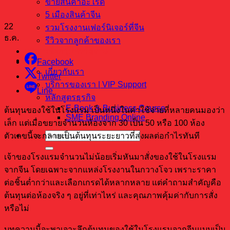
ขายสินค้าอะไรดี
5 เมืองสินค้าจีน
22
รวมโรงงานเฟอร์นิเจอร์ที่จีน
ธ.ค.
รีวิวจากลูกค้าของเรา
บริการจัดกรุ๊ปทัวร์ดูงาน
ติดต่อเรา
Facebook
เกี่ยวกับเรา
Twitter
บริการของเรา | VIP Support
Line
หลักสูตรธุรกิจ
E-Book & Business Course
ต้นทุนของใช้ในโรงแรม เป็นหนึ่งในค่าใช้จ่ายที่หลายคนมองว่า
SME Branding Online
เล็ก แต่เมื่อขยายจำนวนห้องจาก 30 เป็น 50 หรือ 100 ห้อง
ตัวเลขนี้จะกลายเป็นต้นทุนระยะยาวที่ส่งผลต่อกำไรทันที
เจ้าของโรงแรมจำนวนไม่น้อยเริ่มหันมาสั่งของใช้ในโรงแรม
จากจีน โดยเฉพาะจากแหล่งโรงงานในกวางโจว เพราะราคา
ต่อชิ้นต่ำกว่าและเลือกเกรดได้หลากหลาย แต่คำถามสำคัญคือ
ต้นทุนต่อห้องจริง ๆ อยู่ที่เท่าไหร่ และคุณภาพคุ้มค่ากับการสั่ง
หรือไม่
บทความนี้จะพาเจาะลึกต้นทุนของใช้ในโรงแรมจากจีนแบบเป็น