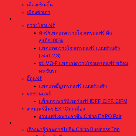
เมืองเซินเจิ้น
เมืองซัวเถา
ทริปงานแฟร์จีน
กวางโจวแฟร์
ทัวร์/แพคเกจกวางโจวเทรดแฟร์ ดีล
ธุรกิจ100%
แพคเกจกวางโจวเทรดแฟร์ แบบส่วนตัว
(เฟส1,2,3)
#LIMO-F แพคเกจกวางโจวเทรดแฟร์ พร้อม
คนขับรถ
อี้อูแฟร์
แพคเกจอี้อูเทรดแฟร์ แบบส่วนตัว
ฝอซานแฟร์
แพ็กเกจเฟอร์นิเจอร์แฟร์ IDFF, CIFF, CIFM
งานแฟร์อื่นๆ EXPOทุกเมือง
งานแฟร์เฉพาะอาชีพ China EXPO Fair
เตรียมตัวบินไปสั่งของจีน
เรื่องน่ารู้ก่อนการไปจีน China Business Trip