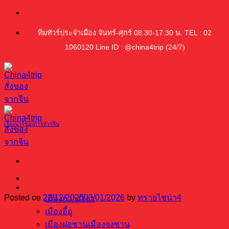
ข้าม
ไป
ทีมทัวร์ประจำเมือง จันทร์-ศุกร์ 08.30-17.30 น. TEL : 02
ยัง
1060120 Line ID : @china4trip (24/7)
เนื้อหา
เรื่องน่ารู้ของการทัวร์จีน
ต้นทุนของใช้ในโรงแรมจากจีน ต่อห้องเท่า
ไหร่?
หน้าหลัก
ทริปทัวร์ซื้อของจีน
Posted on
22/12/2025
03/01/2026
by
ทรายไชน่า4
เมืองกวางโจว
เมืองอี้อู
เมืองฝอซานเมืองจงซาน