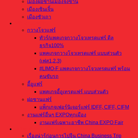
เมืองฝอซานเมืองจงซาน
เมืองเซินเจิ้น
เมืองซัวเถา
ทริปงานแฟร์จีน
กวางโจวแฟร์
ทัวร์/แพคเกจกวางโจวเทรดแฟร์ ดีล
ธุรกิจ100%
แพคเกจกวางโจวเทรดแฟร์ แบบส่วนตัว
(เฟส1,2,3)
#LIMO-F แพคเกจกวางโจวเทรดแฟร์ พร้อม
คนขับรถ
อี้อูแฟร์
แพคเกจอี้อูเทรดแฟร์ แบบส่วนตัว
ฝอซานแฟร์
แพ็กเกจเฟอร์นิเจอร์แฟร์ IDFF, CIFF, CIFM
งานแฟร์อื่นๆ EXPOทุกเมือง
งานแฟร์เฉพาะอาชีพ China EXPO Fair
เตรียมตัวบินไปสั่งของจีน
เรื่องน่ารู้ก่อนการไปจีน China Business Trip