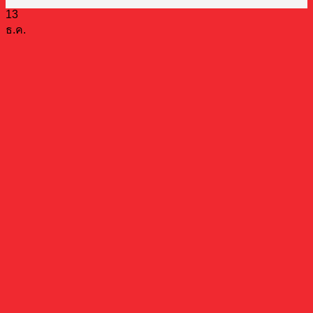
13
ธ.ค.