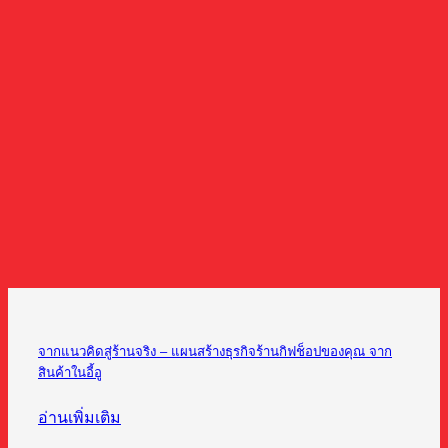
จากแนวคิดสู่ร้านจริง – แผนสร้างธุรกิจร้านกิฟช็อปของคุณ จาก
สินค้าในอี้อู
อ่านเพิ่มเติม