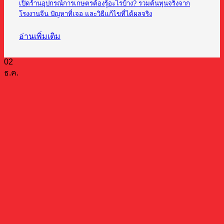
เปิดร้านอุปกรณ์การเกษตรต้องรู้อะไรบ้าง? รวมต้นทุนจริงจาก
โรงงานจีน ปัญหาที่เจอ และวิธีแก้ไขที่ได้ผลจริง
อ่านเพิ่มเติม
02
ธ.ค.