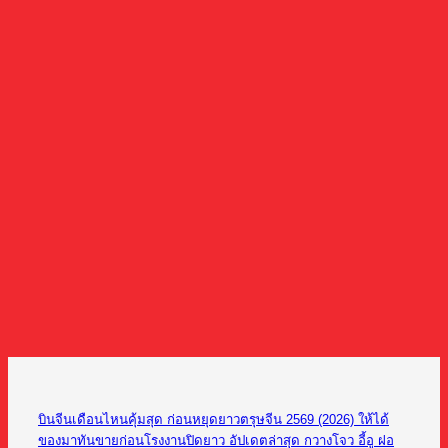
บินจีนเดือนไหนคุ้มสุด ก่อนหยุดยาวตรุษจีน 2569 (2026) ให้ได้
ของมาทันขายก่อนโรงงานปิดยาว อัปเดตล่าสุด กวางโจว อี้อู ฝอ